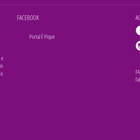
FACEBOOK
A
Portal É Pique
 e
ão
F
a.
fa