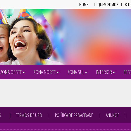
HOME
QUEM SOMOS
BLO
ZONA OESTE
ZONA NORTE
ZONA SUL
INTERIOR
FES
S
TERMOS DE USO
POLÍTICA DE PRIVACIDADE
ANUNCIE