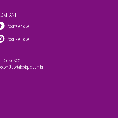
COMPANHE
/portalepique
/portalepique
ALE CONOSCO
lecom@portalepique.com.br