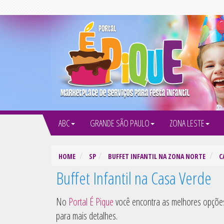
ABC
GRANDE SÃO PAULO
ZONA LESTE
HOME
SP
BUFFET INFANTIL NA ZONA NORTE
C
Buffet Infantil na Casa Verde
No
Portal É Pique
você encontra as melhores opçõ
para mais detalhes.