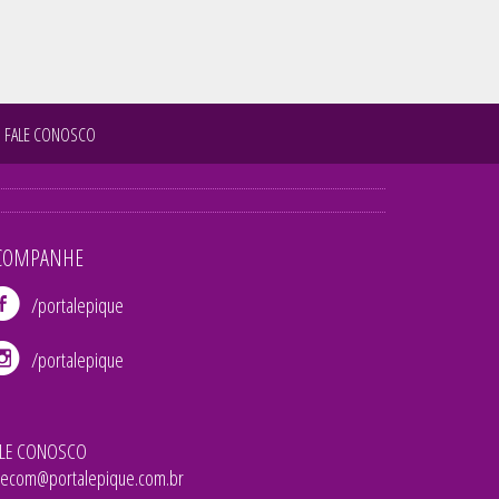
FALE CONOSCO
COMPANHE
/portalepique
/portalepique
ALE CONOSCO
lecom@portalepique.com.br