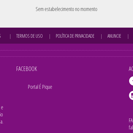
Sem estabelecimento no momento
S
TERMOS DE USO
POLÍTICA DE PRIVACIDADE
ANUNCIE
FACEBOOK
A
Portal É Pique
 e
ão
F
a.
fa