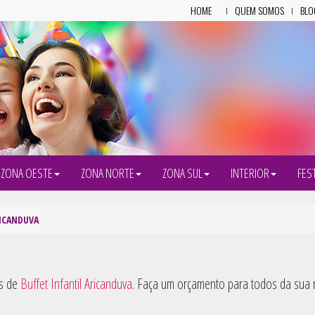
HOME
QUEM SOMOS
BLO
ZONA OESTE
ZONA NORTE
ZONA SUL
INTERIOR
FES
ICANDUVA
es de
Buffet Infantil Aricanduva
. Faça um orçamento para todos da sua re