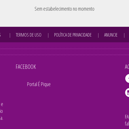
Sem estabelecimento no momento
S
TERMOS DE USO
POLÍTICA DE PRIVACIDADE
ANUNCIE
FACEBOOK
A
Portal É Pique
 e
ão
F
a.
fa