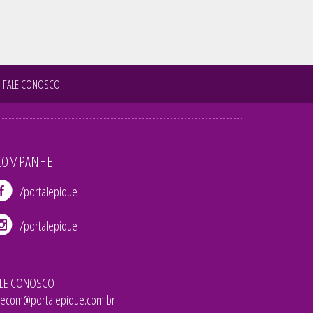
FALE CONOSCO
COMPANHE
/portalepique
/portalepique
ALE CONOSCO
lecom@portalepique.com.br