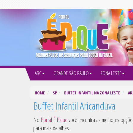
ABC
GRANDE SÃO PAULO
ZONA LESTE
HOME
SP
BUFFET INFANTIL NA ZONA LESTE
AR
Buffet Infantil Aricanduva
No
Portal É Pique
você encontra as melhores opçõ
para mais detalhes.