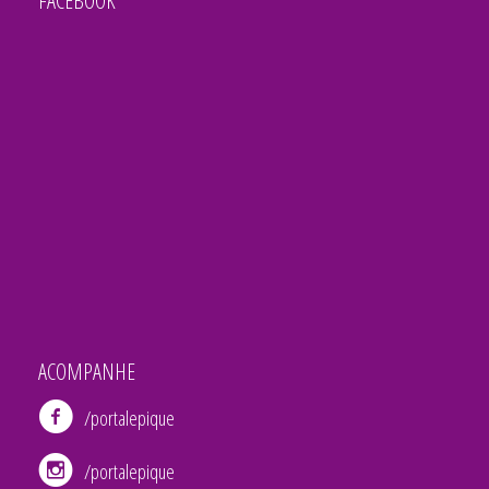
FACEBOOK
ACOMPANHE
/portalepique
/portalepique