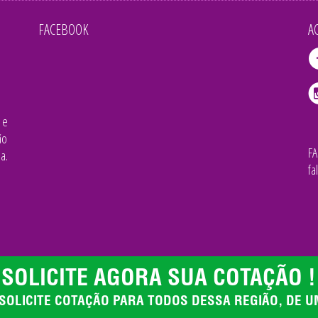
FACEBOOK
A
 e
ão
F
a.
fa
SOLICITE AGORA SUA COTAÇÃO !
 SOLICITE COTAÇÃO PARA TODOS DESSA REGIÃO, DE UM