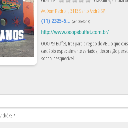
Gostou?
Classificação
total 
Av. Dom Pedro II, 3113
Santo André
SP
(11) 2325-5...
(ver telefone)
http://www.ooopsbuffet.com.br/
OOOPS! Buffet, traz para a região do ABC o que exi
cardápio especialmente variados, decoração perso
sonho inesquecível.