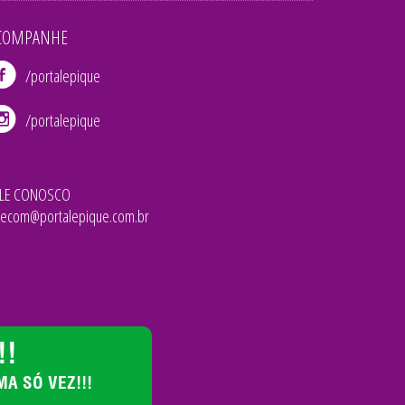
COMPANHE
/portalepique
/portalepique
ALE CONOSCO
lecom@portalepique.com.br
!!
A SÓ VEZ!!!