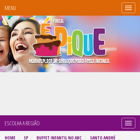
MENU
Portal
É
Pique
ESCOLHA A REGIÃO
Naveg
por
HOME
SP
BUFFET INFANTIL NO ABC
SANTO ANDRÉ