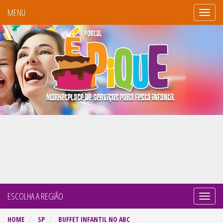
MENU
Portal
É
Pique
ESCOLHA A REGIÃO
Naveg
por
HOME
SP
BUFFET INFANTIL NO ABC