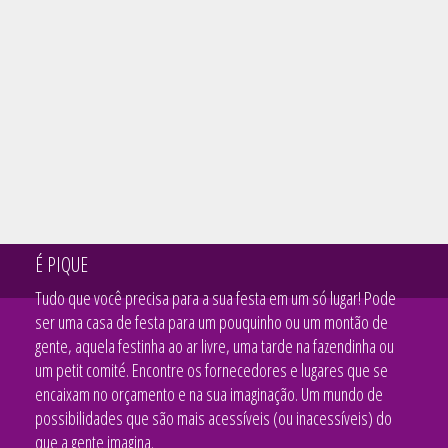
É PIQUE
Tudo que você precisa para a sua festa em um só lugar! Pode
ser uma casa de festa para um pouquinho ou um montão de
gente, aquela festinha ao ar livre, uma tarde na fazendinha ou
um petit comité. Encontre os fornecedores e lugares que se
encaixam no orçamento e na sua imaginação. Um mundo de
possibilidades que são mais acessíveis (ou inacessíveis) do
que a gente imagina.