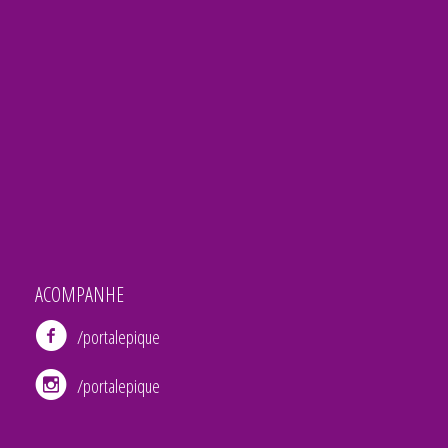
ACOMPANHE
/portalepique
/portalepique