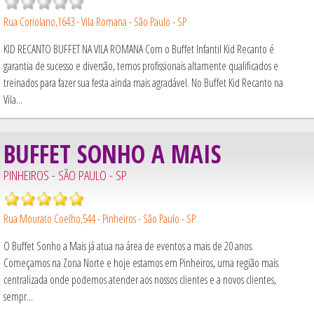
Rua Coriolano,1643 - Vila Romana - São Paulo - SP
KID RECANTO BUFFET NA VILA ROMANA Com o Buffet Infantil Kid Recanto é
garantia de sucesso e diversão, temos profissionais altamente qualificados e
treinados para fazer sua festa ainda mais agradável. No Buffet Kid Recanto na
Vila...
BUFFET SONHO A MAIS
PINHEIROS - SÃO PAULO - SP
Rua Mourato Coelho,544 - Pinheiros - São Paulo - SP
O Buffet Sonho a Mais já atua na área de eventos a mais de 20 anos.
Começamos na Zona Norte e hoje estamos em Pinheiros, uma região mais
centralizada onde podemos atender aos nossos clientes e a novos clientes,
sempr...