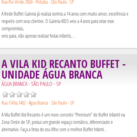
Rua Rio Verde,1860 - Pirituba - São Paulo - SP
A Rede Buffet Galeria já realiza sonhos a 14 anos com muito amor, excelência e
respeito com seus clientes. O Galeria KIDS veio a 4 anos para selar esse
compromisso,
veio para, não apenas realizar festas infantis, ...
A VILA KID RECANTO BUFFET -
UNIDADE ÁGUA BRANCA
ÁGUA BRANCA - SÃO PAULO - SP
Rua Clélia,1402 - Água Branca - São Paulo - SP
A Vila Buffet Kid Recanto é um novo conceito “Premium” de Buffet Infantil na
Zona Oeste de SP, possui um grande espaço temático, diferenciado e
alternativo. Faça a festa do seu filho com o melhor Buffet Infanti...