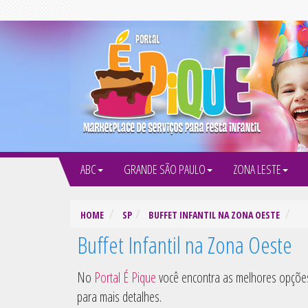
ABC
GRANDE SÃO PAULO
ZONA LESTE
HOME
SP
BUFFET INFANTIL NA ZONA OESTE
Buffet Infantil na Zona Oeste
No
Portal É Pique
você encontra as melhores opçõ
para mais detalhes.