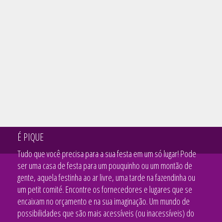
É PIQUE
Tudo que você precisa para a sua festa em um só lugar! Pode
ser uma casa de festa para um pouquinho ou um montão de
gente, aquela festinha ao ar livre, uma tarde na fazendinha ou
um petit comité. Encontre os fornecedores e lugares que se
encaixam no orçamento e na sua imaginação. Um mundo de
possibilidades que são mais acessíveis (ou inacessíveis) do