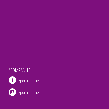
ACOMPANHE
/portalepique
/portalepique