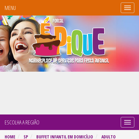
MENU
Portal
É
Pique
ESCOLHA A REGIÃO
Naveg
por
HOME
SP
BUFFET INFANTIL EM DOMICÍLIO
ADULTO