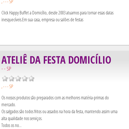
, - - - SP
Click Happy Buffet a Domicílio, desde 2003 atuamos para tornar essas datas
inesquecíveis.Em sua casa, empresa ou salões de festas
ATELIÊ DA FESTA DOMICÍLIO
- - SP
, - - - SP
Os nossos produtos são preparados com as melhores matéria-primas do
mercado.
Os salgados são todos fritos ou assados na hora da festa, mantendo assim uma
alta qualidade nos serviços.
Todos os no...