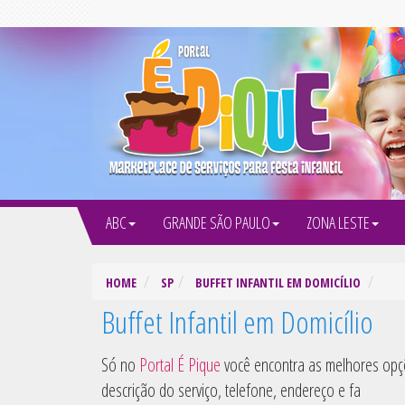
ABC
GRANDE SÃO PAULO
ZONA LESTE
HOME
SP
BUFFET INFANTIL EM DOMICÍLIO
Buffet Infantil em Domicílio
Só no
Portal É Pique
você encontra as melhores op
descrição do serviço, telefone, endereço e fa