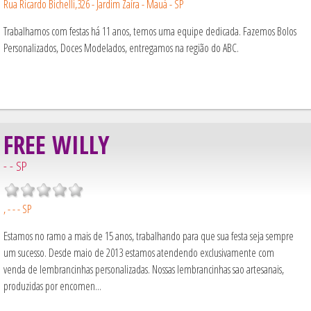
Rua Ricardo Bichelli,326 - Jardim Zaíra - Mauá - SP
Trabalhamos com festas há 11 anos, temos uma equipe dedicada. Fazemos Bolos
Personalizados, Doces Modelados, entregamos na região do ABC.
FREE WILLY
- - SP
, - - - SP
Estamos no ramo a mais de 15 anos, trabalhando para que sua festa seja sempre
um sucesso. Desde maio de 2013 estamos atendendo exclusivamente com
venda de lembrancinhas personalizadas. Nossas lembrancinhas sao artesanais,
produzidas por encomen...