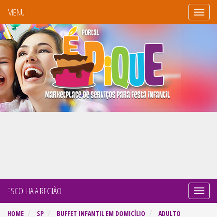
MENU
Portal
É
Pique
ESCOLHA A REGIÃO
Naveg
por
HOME
SP
BUFFET INFANTIL EM DOMICÍLIO
ADULTO